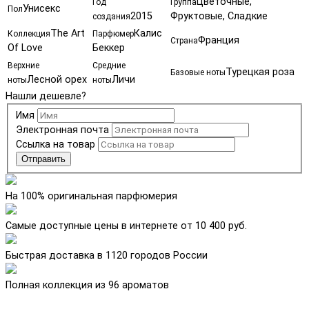
Цветочные,
Год
Группа
Унисекс
Пол
2015
Фруктовые, Сладкие
создания
The Art
Калис
Коллекция
Парфюмер
Франция
Страна
Of Love
Беккер
Верхние
Средние
Турецкая роза
Базовые ноты
Лесной орех
Личи
ноты
ноты
Нашли дешевле?
Имя
Электронная почта
Ссылка на товар
Отправить
На 100% оригинальная парфюмерия
Самые доступные цены в интернете от 10 400 руб.
Быстрая доставка в 1120 городов России
Полная коллекция из 96 ароматов