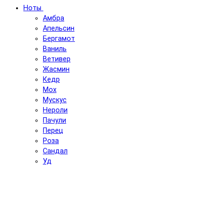
Ноты
Амбра
Апельсин
Бергамот
Ваниль
Ветивер
Жасмин
Кедр
Мох
Мускус
Нероли
Пачули
Перец
Роза
Сандал
Уд