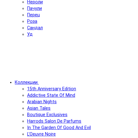
Нероли
Пачули
Перец
Роза
Сандал
Уд
Коллекции
15th Anniversary Edition
Addictive State Of Mind
Arabian Nights
Asian Tales
Boutique Exclusives
Harrods Salon De Parfums
In The Garden Of Good And Evil
L'Oeuvre Noire