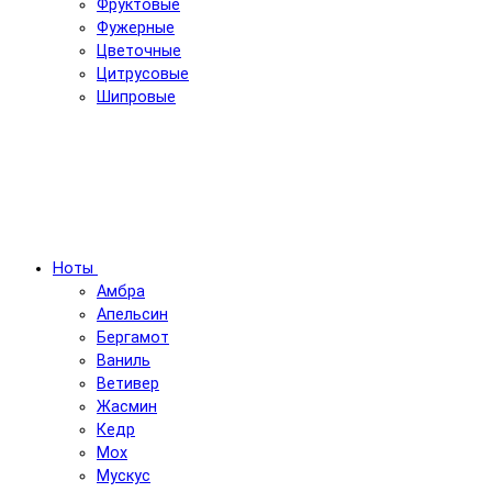
Фруктовые
Фужерные
Цветочные
Цитрусовые
Шипровые
Ноты
Амбра
Апельсин
Бергамот
Ваниль
Ветивер
Жасмин
Кедр
Мох
Мускус