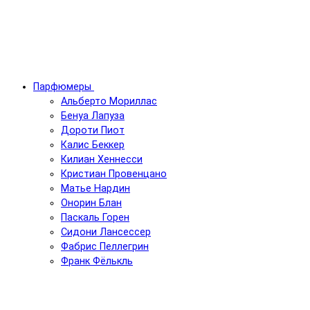
Парфюмеры
Альберто Мориллас
Бенуа Лапуза
Дороти Пиот
Калис Беккер
Килиан Хеннесси
Кристиан Провенцано
Матье Нардин
Онорин Блан
Паскаль Горен
Сидони Лансессер
Фабрис Пеллегрин
Франк Фёлькль