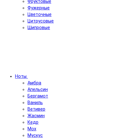
Фруктовые
Фужерные
Цветочные
Цитрусовые
Шипровые
Ноты
Амбра
Апельсин
Бергамот
Ваниль
Ветивер
Жасмин
Кедр
Мох
Мускус