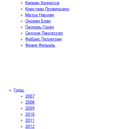
Килиан Хеннесси
Кристиан Провенцано
Матье Нардин
Онорин Блан
Паскаль Горен
Сидони Лансессер
Фабрис Пеллегрин
Франк Фёлькль
Годы
2007
2008
2009
2010
2011
2012