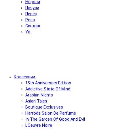
Нероли
Пачули
Перец
Роза
Сандал
Уд
Коллекции
15th Anniversary Edition
Addictive State Of Mind
Arabian Nights
Asian Tales
Boutique Exclusives
Harrods Salon De Parfums
In The Garden Of Good And Evil
L'Oeuvre Noire