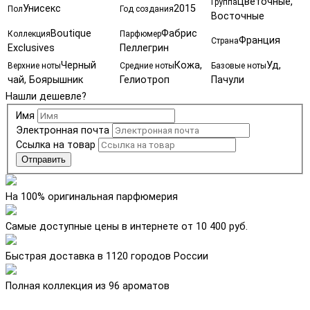
Цветочные,
Группа
Унисекс
2015
Пол
Год создания
Восточные
Boutique
Фабрис
Коллекция
Парфюмер
Франция
Страна
Exclusives
Пеллегрин
Черный
Кожа,
Уд,
Верхние ноты
Средние ноты
Базовые ноты
чай, Боярышник
Гелиотроп
Пачули
Нашли дешевле?
Имя
Электронная почта
Ссылка на товар
Отправить
На 100% оригинальная парфюмерия
Самые доступные цены в интернете от 10 400 руб.
Быстрая доставка в 1120 городов России
Полная коллекция из 96 ароматов