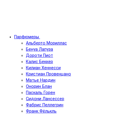
Парфюмеры
Альберто Мориллас
Бенуа Лапуза
Дороти Пиот
Калис Беккер
Килиан Хеннесси
Кристиан Провенцано
Матье Нардин
Онорин Блан
Паскаль Горен
Сидони Лансессер
Фабрис Пеллегрин
Франк Фёлькль