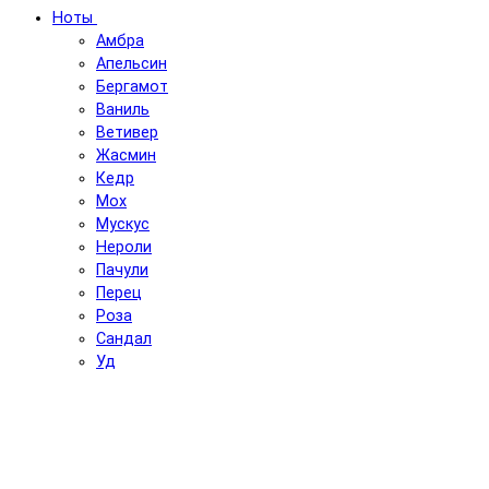
Ноты
Амбра
Апельсин
Бергамот
Ваниль
Ветивер
Жасмин
Кедр
Мох
Мускус
Нероли
Пачули
Перец
Роза
Сандал
Уд