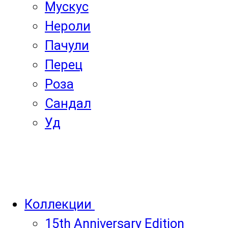
Мускус
Нероли
Пачули
Перец
Роза
Сандал
Уд
Коллекции
15th Anniversary Edition